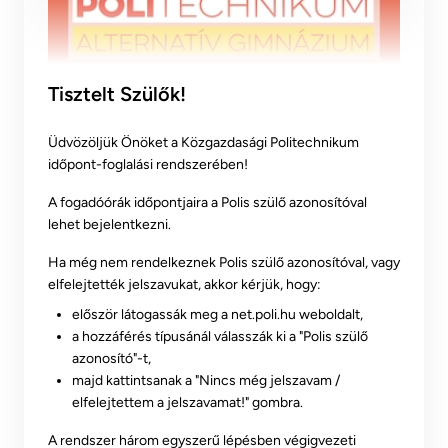
Tisztelt Szülők!
Üdvözöljük Önöket a Közgazdasági Politechnikum
időpont-foglalási rendszerében!
A fogadóórák időpontjaira a Polis szülő azonosítóval
lehet bejelentkezni.
Ha még nem rendelkeznek Polis szülő azonosítóval, vagy
elfelejtették jelszavukat, akkor kérjük, hogy:
először látogassák meg a
net.poli.hu
weboldalt,
a hozzáférés típusánál válasszák ki a "Polis szülő
azonosító"-t,
majd kattintsanak a "Nincs még jelszavam /
elfelejtettem a jelszavamat!" gombra.
A rendszer három egyszerű lépésben végigvezeti